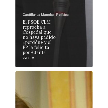
Castilla-La Mancha
Política
El PSOE CLM
reprocha a
Castilla-La Manch
Cospedal que
Toledo
Sanidad
no haya pedido
«perdón» y el
Ciudad Real
Economía
PP la felicita
por «dar la
Albacete
Educación
cara»
Cuenca
Cultura
Guadalajara
Deportes
Talavera
Sucesos
Medio Ambiente
Planeta Rural