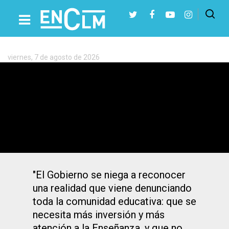
Etiqueta:
EPA
viernes, 7 de agosto de 2026
Presiona Intro para buscar o ESC para cerrar
La inseguridad de los profesores
interinos
"El Gobierno se niega a reconocer
una realidad que viene denunciando
toda la comunidad educativa: que se
necesita más inversión y más
atención a la Enseñanza, y que no