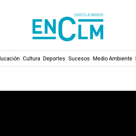
ucación
Cultura
Deportes
Sucesos
Medio Ambiente
 años: 400.000 personas en conciertos, drones, macroex