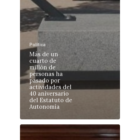
Política
Castilla-La Manch
Más de un
Toledo
Sanidad
cuarto de
millón de
Ciudad Real
Economía
personas ha
pasado por
Albacete
Educación
actividades del
Cuenca
40 aniversario
Cultura
del Estatuto de
Guadalajara
Autonomía
Deportes
Talavera
Sucesos
Medio Ambiente