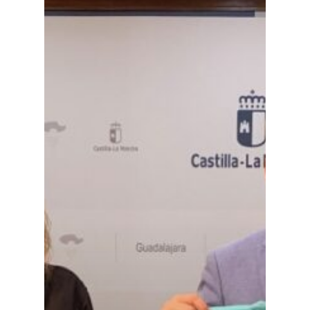
Planeta Rural
Especiales
Política
Galerías