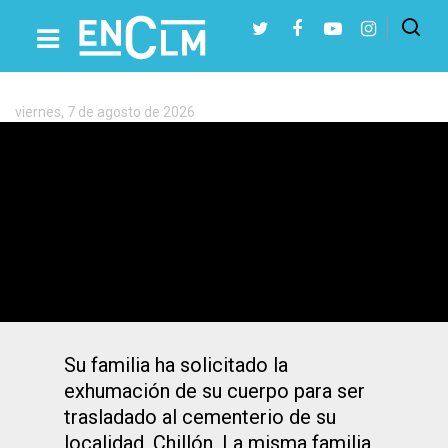
Etiqueta:
Franquismo
viernes, 7 de agosto de 2026
Presiona Intro para buscar o ESC para cerrar
Buscan en el cementerio de León a un
ciudadrealeño represaliado por el
franquismo
Su familia ha solicitado la
exhumación de su cuerpo para ser
trasladado al cementerio de su
localidad, Chillón. La misma familia