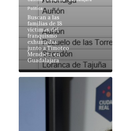
Talavera
Política
Sucesos
Buscan a las
Medio Ambiente
familias de 18
víctimas del
Planeta Rural
franquismo
exhumadas
Especiales
junto a Timoteo
Mendieta en
Política
Guadalajara
Galerías