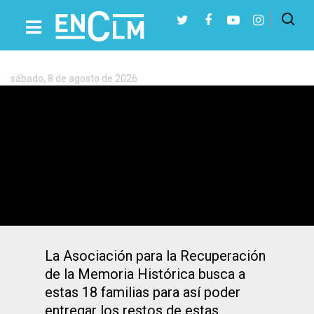
Etiqueta:
Franquismo
sábado, 8 de agosto de 2026
Presiona Intro para buscar o ESC para cerrar
Buscan a las familias de 18 víctimas del
franquismo exhumadas junto a Timoteo
Mendieta en Guadalajara
La Asociación para la Recuperación
de la Memoria Histórica busca a
estas 18 familias para así poder
entregar los restos de estas