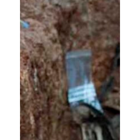
Planeta Rural
Especiales
Política
Galerías