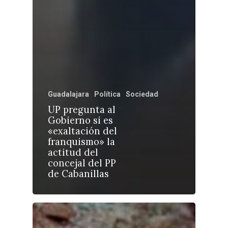
Castilla-La Manch
Guadalajara
Política
Sociedad
Toledo
Sanidad
UP pregunta al
Ciudad Real
Economía
Gobierno si es
«exaltación del
Albacete
Educación
franquismo» la
Cuenca
actitud del
Cultura
concejal del PP
Guadalajara
de Cabanillas
Deportes
Talavera
Sucesos
Medio Ambiente