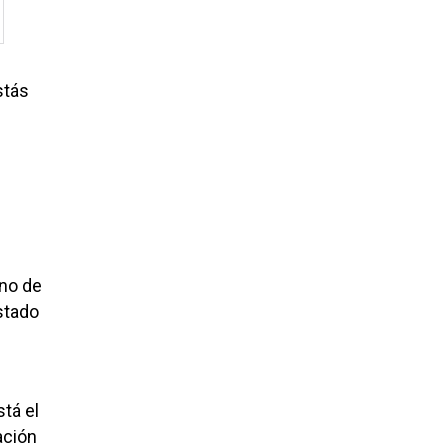
stás
rno de
stado
tá el
ación