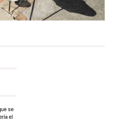
 que se
ría el