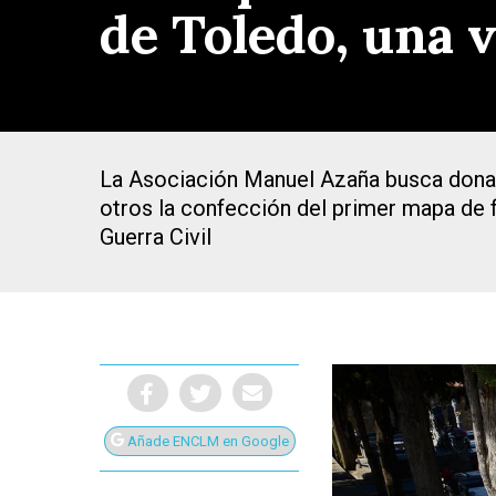
de Toledo, una 
La Asociación Manuel Azaña busca donaci
otros la confección del primer mapa de f
Guerra Civil
Presiona Intro para buscar o ESC para cerrar
Añade ENCLM en Google