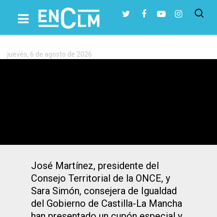
Etiqueta:
Ilunion
jueves, 6 de agosto de 2026
Presiona Intro para buscar o ESC para cerrar
La ONCE se suma al 8M sensibilizando
por la igualdad
José Martínez, presidente del
Consejo Territorial de la ONCE, y
Sara Simón, consejera de Igualdad
del Gobierno de Castilla-La Mancha
han presentado un cupón especial y