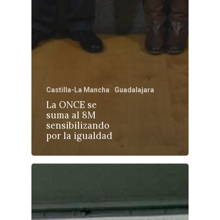
Castilla-La Manch
Toledo
Sanidad
Castilla-La Mancha
Guadalajara
Ciudad Real
Economía
La ONCE se
Albacete
suma al 8M
Educación
sensibilizando
Cuenca
por la igualdad
Cultura
Guadalajara
Deportes
Talavera
Sucesos
Medio Ambiente