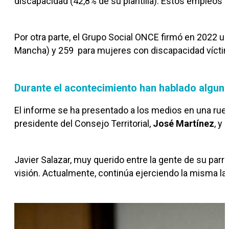
discapacidad (42,8% de su plantilla). Estos empleos s
Por otra parte, el Grupo Social ONCE firmó en 2022 un
Mancha) y 259 para mujeres con discapacidad víctim
Durante el acontecimiento han hablado algu
El informe se ha presentado a los medios en una rue
presidente del Consejo Territorial,
José Martínez
, y
Javier Salazar, muy querido entre la gente de su parr
visión. Actualmente, continúa ejerciendo la misma la