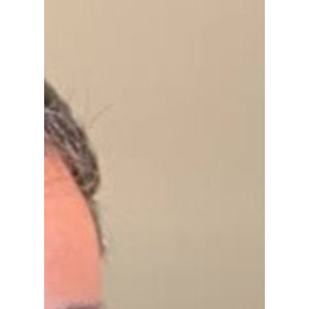
Planeta Rural
Especiales
Política
Galerías