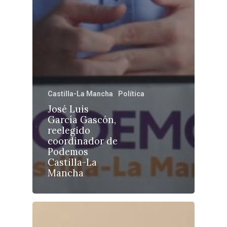
Castilla-La Manch
Castilla-La Mancha
Política
Toledo
Sanidad
José Luis
Ciudad Real
Economía
García Gascón,
reelegido
Albacete
Educación
coordinador de
Cuenca
Podemos
Cultura
Castilla-La
Guadalajara
Mancha
Deportes
Talavera
Sucesos
Medio Ambiente