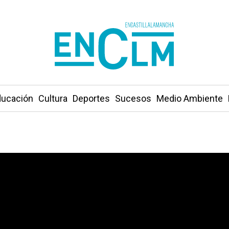
ucación
Cultura
Deportes
Sucesos
Medio Ambiente
tadio «José Copete» de Albacete