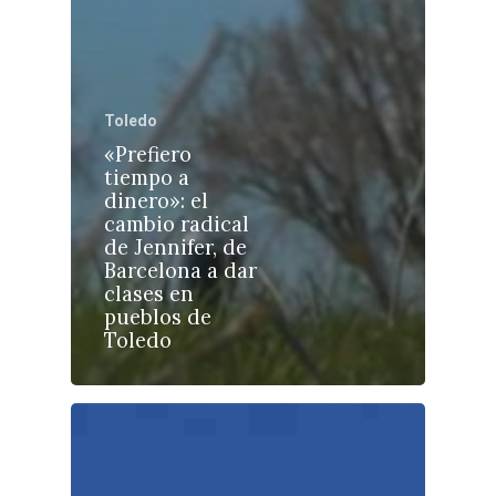
Toledo
Castilla-La Manch
«Prefiero
tiempo a
Toledo
Sanidad
dinero»: el
cambio radical
Ciudad Real
Economía
de Jennifer, de
Barcelona a dar
Albacete
Educación
clases en
Cuenca
pueblos de
Cultura
Toledo
Guadalajara
Deportes
Talavera
Sucesos
Medio Ambiente