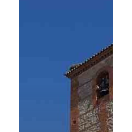
Planeta Rural
Especiales
Política
Galerías