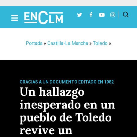
Presiona Intro para buscar o ESC para cerrar
Portada
»
Castilla-La Mancha
»
Toledo
»
GRACIAS A UN DOCUMENTO EDITADO EN 1982
Un hallazgo
inesperado en un
pueblo de Toledo
revive un