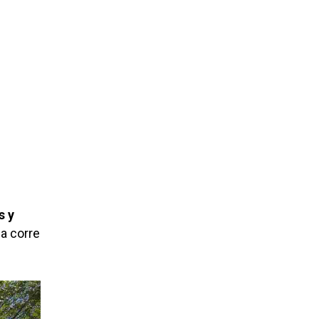
s y
ua corre