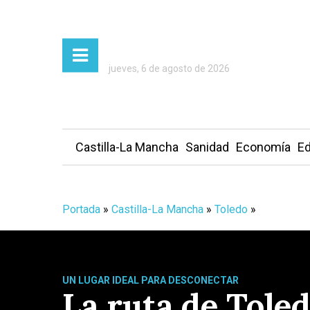
jueves, 6 de agosto de 2026
Castilla-La Mancha
Sanidad
Economía
Ed
Portada
»
Castilla-La Mancha
»
Toledo
»
UN LUGAR IDEAL PARA DESCONECTAR
La ruta de Tole