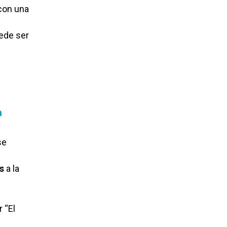
 con una
uede ser
a
se
s
a la
 “El