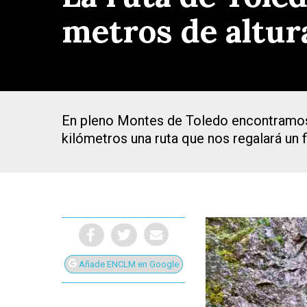
metros de altur
En pleno Montes de Toledo encontramos u
kilómetros una ruta que nos regalará un f
Presiona Intro para buscar o ESC para cerrar
Añade ENCLM en Google