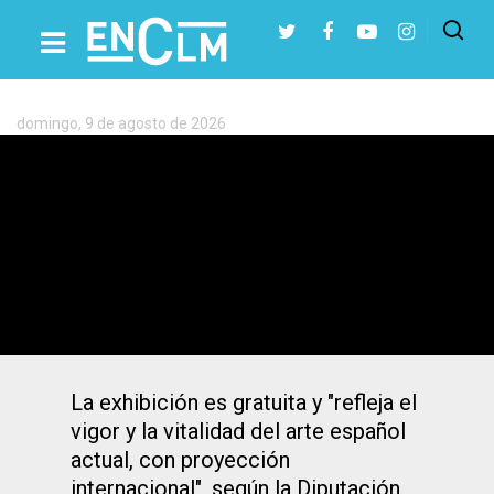
Etiqueta:
Pintura
domingo, 9 de agosto de 2026
Presiona Intro para buscar o ESC para cerrar
La «Galaxia Méjica» pinta y esculpe el
Centro Cultural San Clemente de
Toledo
La exhibición es gratuita y "refleja el
vigor y la vitalidad del arte español
actual, con proyección
internacional", según la Diputación