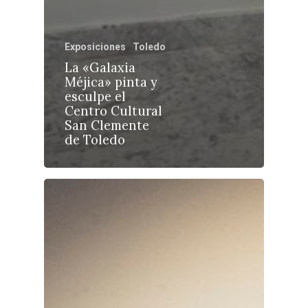
Exposiciones
Toledo
La «Galaxia
Castilla-La Manch
Méjica» pinta y
Toledo
Sanidad
esculpe el
Centro Cultural
Ciudad Real
Economía
San Clemente
de Toledo
Albacete
Educación
Cuenca
Cultura
Guadalajara
Deportes
Talavera
Sucesos
Medio Ambiente
Planeta Rural