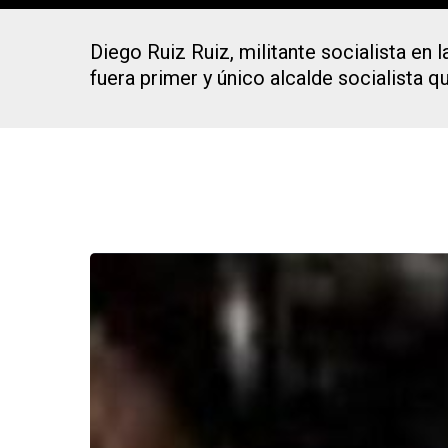
Diego Ruiz Ruiz, militante socialista en
fuera primer y único alcalde socialista q
Presiona Intro para buscar o ESC para cerrar