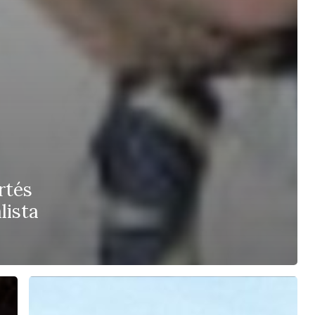
rtés
lista