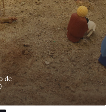
io de
0