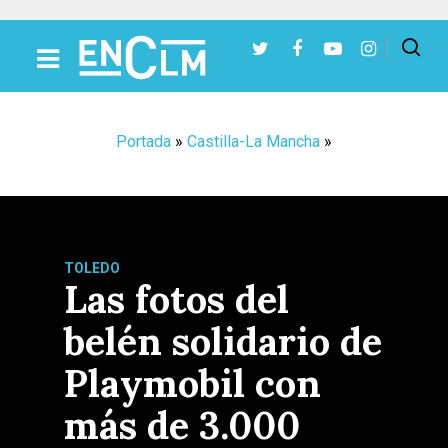
Presiona Intro para buscar o ESC para cerrar
Portada
»
Castilla-La Mancha
»
TOLEDO
Las fotos del
belén solidario de
Playmobil con
más de 3.000