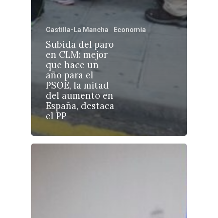
Castilla-La Mancha
Economía
Subida del paro
en CLM: mejor
Castilla-La Manch
que hace un
Toledo
Sanidad
año para el
PSOE, la mitad
Ciudad Real
Economía
del aumento en
España, destaca
Albacete
Educación
el PP
Cuenca
Cultura
Guadalajara
Deportes
Talavera
Sucesos
Medio Ambiente
Planeta Rural