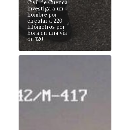
Civil de Cuenca
investiga a un
hombre por
circular a 220
Castilla-La Manch
kilómetros por
Toledo
hora en una vía
Sanidad
de 120
Ciudad Real
Economía
Albacete
Educación
Cuenca
Cultura
Guadalajara
Deportes
Talavera
Sucesos
Medio Ambiente
Planeta Rural
Especiales