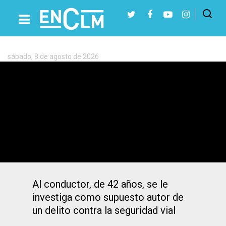
Etiqueta:
Tráfico
sábado, 8 de agosto de 2026
Presiona Intro para buscar o ESC para cerrar
La Guardia Civil de Cuenca investiga a
un hombre por circular a 220 kilómetros
por hora en una vía de 120
Al conductor, de 42 años, se le
investiga como supuesto autor de
un delito contra la seguridad vial