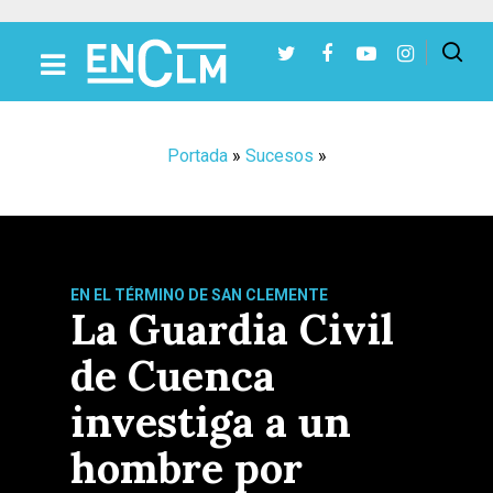
Presiona Intro para buscar o ESC para cerrar
Portada
»
Sucesos
»
EN EL TÉRMINO DE SAN CLEMENTE
La Guardia Civil
de Cuenca
investiga a un
hombre por