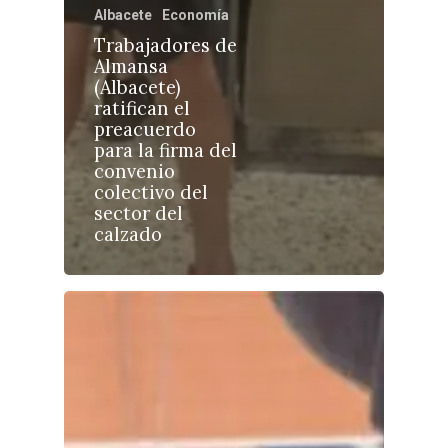
Albacete
Economía
Trabajadores de
Almansa
(Albacete)
ratifican el
Castilla-La Manch
preacuerdo
Toledo
para la firma del
Sanidad
convenio
Ciudad Real
Economía
colectivo del
sector del
Albacete
Educación
calzado
Cuenca
Cultura
Guadalajara
Deportes
Talavera
Sucesos
Medio Ambiente
Planeta Rural