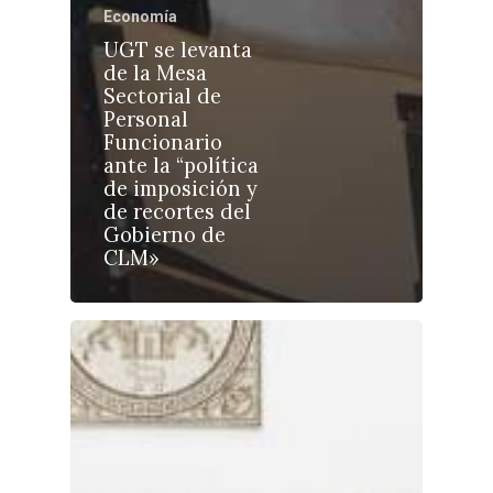
Economía
UGT se levanta
de la Mesa
Sectorial de
Personal
Castilla-La Manch
Funcionario
Toledo
ante la “política
Sanidad
de imposición y
Ciudad Real
Economía
de recortes del
Gobierno de
Albacete
Educación
CLM»
Cuenca
Cultura
Guadalajara
Deportes
Talavera
Sucesos
Medio Ambiente
Planeta Rural