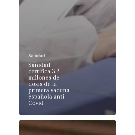
Castilla-La Manch
Sanidad
Toledo
Sanidad
Sanidad
Ciudad Real
Economía
certifica 3,2
millones de
Albacete
Educación
dosis de la
Cuenca
primera vacuna
Cultura
española anti
Guadalajara
Covid
Deportes
Talavera
Sucesos
Medio Ambiente