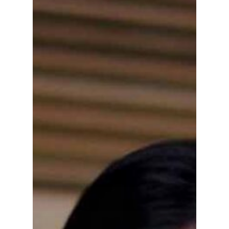
Planeta Rural
Especiales
Política
Galerías