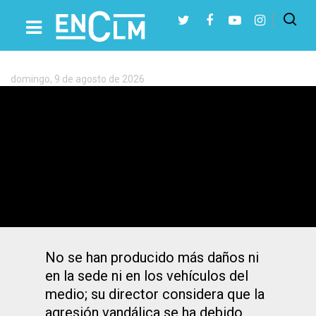
Etiqueta:
Vandalismo
domingo, 9 de agosto de 2026
Presiona Intro para buscar o ESC para cerrar
Denuncian ante la Policía Nacional
pintadas vandálicas en la sede de La
Tribuna de Toledo
No se han producido más daños ni
en la sede ni en los vehículos del
medio; su director considera que la
agresión vandálica se ha debido