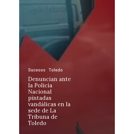
Castilla-La Manch
Toledo
Sanidad
Sucesos
Toledo
Ciudad Real
Economía
Denuncian ante
Albacete
la Policía
Educación
Nacional
Cuenca
pintadas
Cultura
vandálicas en la
Guadalajara
sede de La
Deportes
Talavera
Tribuna de
Toledo
Sucesos