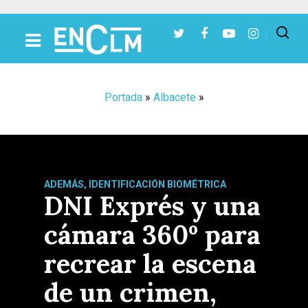
Presiona Intro para buscar o ESC para cerrar
Portada
»
Albacete
»
ADEMÁS, IDENTIFICACIÓN BIOMÉTRICA
DNI Exprés y una
cámara 360º para
recrear la escena
de un crimen,