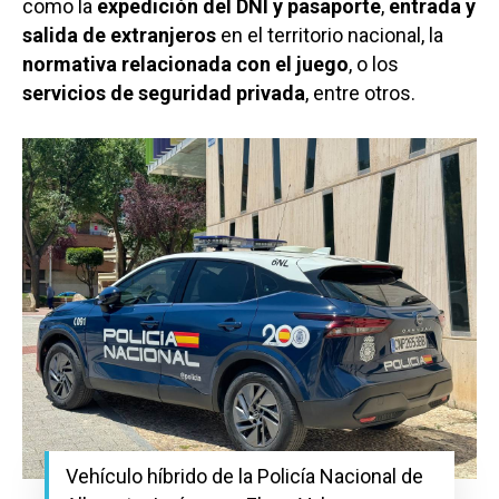
como la
expedición del DNI y pasaporte
,
entrada y
Ciudad Real
Economía
salida de extranjeros
en el territorio nacional, la
Albacete
normativa relacionada con el juego
, o los
Educación
Cuenca
servicios de seguridad privada
, entre otros.
Cultura
Guadalajara
Deportes
Talavera
Sucesos
Medio Ambiente
Planeta Rural
Especiales
Política
Galerías
Vehículo híbrido de la Policía Nacional de