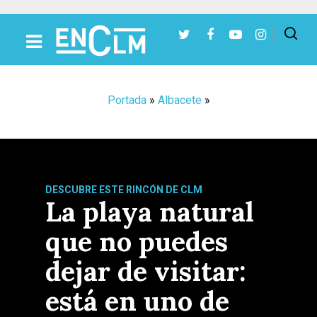
Presiona Intro para buscar o ESC para cerrar
Portada
»
Albacete
»
DESCUBRE ESTE RINCÓN DE CLM
La playa natural
que no puedes
dejar de visitar:
está en uno de