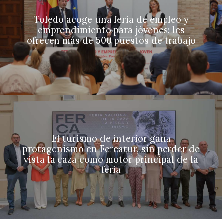
Toledo acoge una feria de empleo y
emprendimiento para jóvenes: les
ofrecen más de 500 puestos de trabajo
El turismo de interior gana
protagonismo en Fercatur, sin perder de
vista la caza como motor principal de la
feria