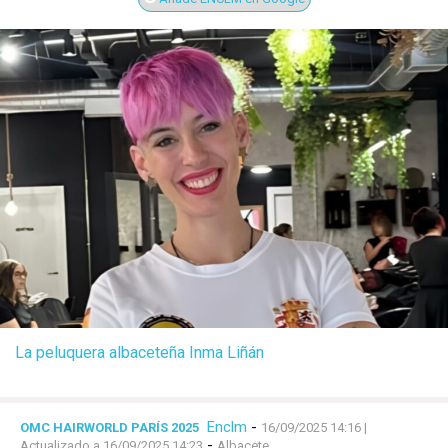
La peluquera albaceteña Inma Liñán
Enclm
-
OMC HAIRWORLD PARÍS 2025
16/09/2025 14:16
|
-
Actualizado a 16/09/2025 14:23
Albacete