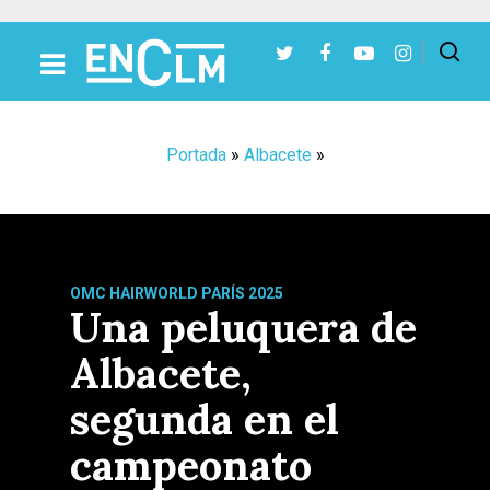
Presiona Intro para buscar o ESC para cerrar
Portada
»
Albacete
»
OMC HAIRWORLD PARÍS 2025
Una peluquera de
Albacete,
segunda en el
campeonato