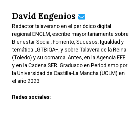
Albacete
Educación
David Engenios
Cuenca
Cultura
Redactor talaverano en el periódico digital
Guadalajara
regional ENCLM, escribe mayoritariamente sobre
Deportes
Talavera
Bienestar Social, Fomento, Sucesos, Igualdad y
Sucesos
temática LGTBIQA+, y sobre Talavera de la Reina
(Toledo) y su comarca. Antes, en la Agencia EFE
Medio Ambiente
y en la Cadena SER. Graduado en Periodismo por
Planeta Rural
la Universidad de Castilla-La Mancha (UCLM) en
el año 2023
Especiales
Política
Redes sociales:
Galerías