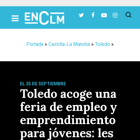
Presiona Intro para buscar o ESC para cerrar
Portada
»
Castilla-La Mancha
»
Toledo
»
EL 25 DE SEPTIEMBRE
Toledo acoge una
feria de empleo y
emprendimiento
para jóvenes: les