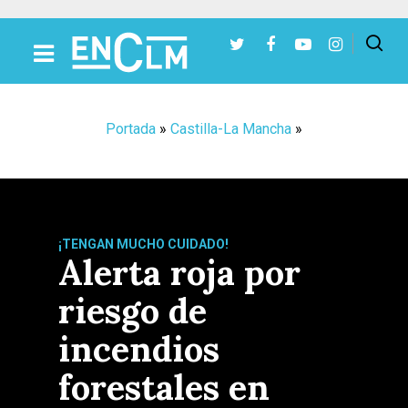
Presiona Intro para buscar o ESC para cerrar
Portada
»
Castilla-La Mancha
»
¡TENGAN MUCHO CUIDADO!
Alerta roja por
riesgo de
incendios
forestales en