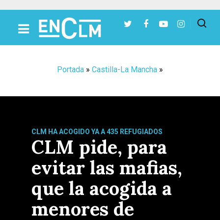
Presiona Intro para buscar o ESC para cerrar
Portada
»
Castilla-La Mancha
»
CLM HA ACOGIDO YA A 435 REFUGIADOS
CLM pide, para
evitar las mafias,
que la acogida a
menores de