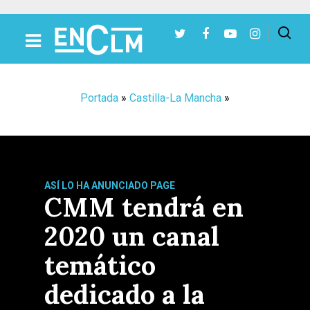
Presiona Intro para buscar o ESC para cerrar
Portada
»
Castilla-La Mancha
»
ASÍ LO HA ANUNCIADO PAGE
CMM tendrá en
2020 un canal
temático
dedicado a la