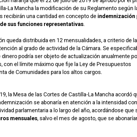
ión naranja que el 22 de julio de 2019 se aprobó por el p
illa-La Mancha la modificación de su Reglamento según l
s recibirán una cantidad en concepto de
indemnización 
de sus funciones representativas
.
n queda distribuida en 12 mensualidades, a criterio de l
atención al grado de actividad de la Cámara. Se especifica
dinero podría ser objeto de actualización anualmente por
, con el límite máximo que fije la Ley de Presupuestos
nta de Comunidades para los altos cargos.
2019, la Mesa de las Cortes de Castilla-La Mancha acordó q
ndemnización se abonaría en atención a la intensidad con
tividad parlamentaria a lo largo del año, acordándose que 
uros mensuales
, salvo el mes de agosto, que se abonarí