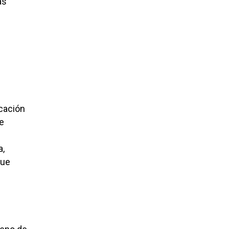
as
icación
de
a,
que