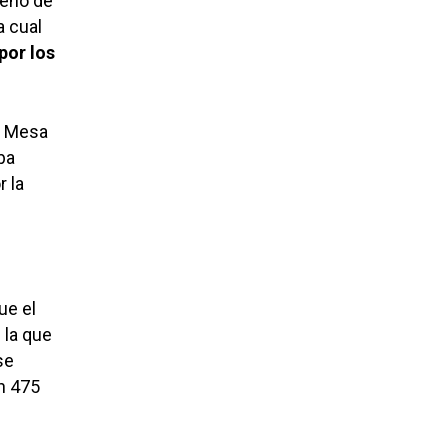
leno de
a cual
por los
a Mesa
ba
 la
ue el
 la que
se
an 475