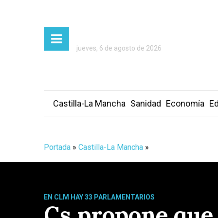
jueves, 6 de agosto de 2026
Castilla-La Mancha
Sanidad
Economía
Ed
Portada
»
Castilla-La Mancha
»
EN CLM HAY 33 PARLAMENTARIOS
Cs propone que