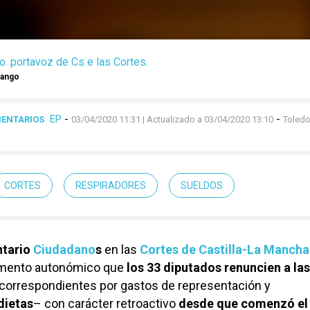
. portavoz de Cs e las Cortes.
rango
EP
-
-
MENTARIOS
03/04/2020 11:31
| Actualizado a 03/04/2020 13:10
Toled
CORTES
RESPIRADORES
SUELDOS
ntario
Ciudadano
s
en las
Cortes de Castilla-La Mancha
lamento autonómico que
los 33 diputados renuncien a las
correspondientes por gastos de representación y
dietas
– con carácter retroactivo
desde que comenzó el