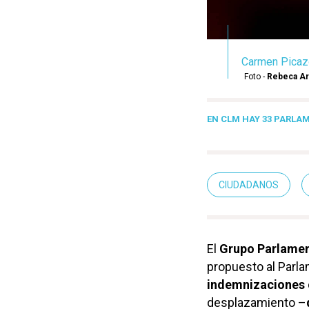
Carmen Picazo
Foto -
Rebeca A
EN CLM HAY 33 PARLA
CIUDADANOS
El
Grupo Parlame
propuesto al Par
indemnizaciones
desplazamiento –