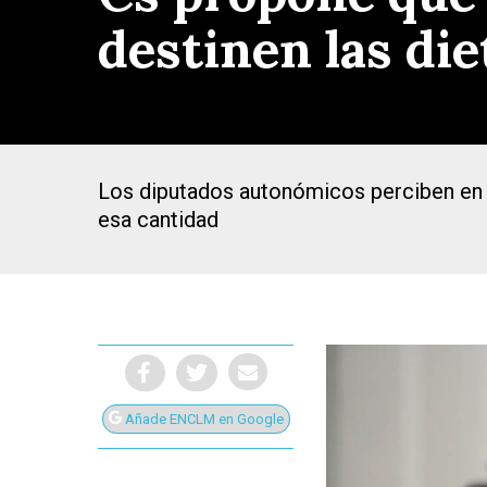
destinen las di
Los diputados autonómicos perciben en c
esa cantidad
Presiona Intro para buscar o ESC para cerrar
Añade ENCLM en Google