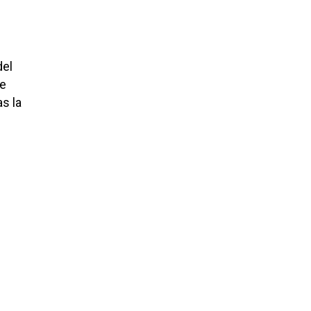
e
del
ce
as la