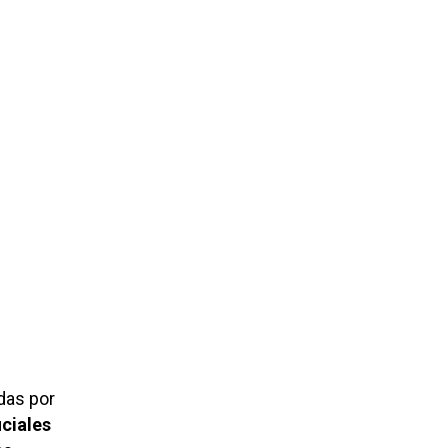
das por
iciales