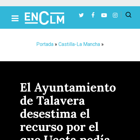
Presiona Intro para buscar o ESC para cerrar
Portada
»
Castilla-La Mancha
»
El Ayuntamiento
de Talavera
desestima el
recurso por el
que Ucota pedía