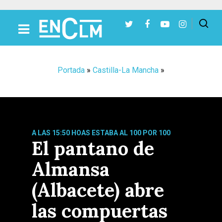
Presiona Intro para buscar o ESC para cerrar
Portada
»
Castilla-La Mancha
»
A LAS 15:50 HOAS ESTABA AL 100 POR 100
El pantano de
Almansa
(Albacete) abre
las compuertas