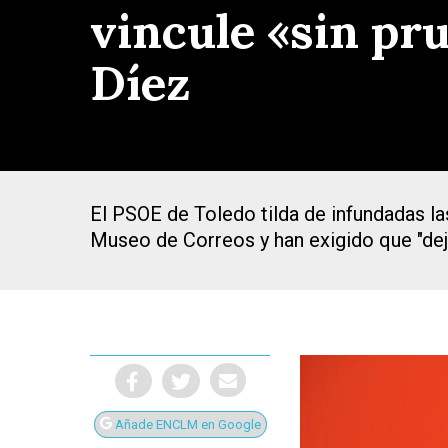
vincule «sin pr
Díez
El PSOE de Toledo tilda de infundadas la
Museo de Correos y han exigido que "deje
Presiona Intro para buscar o ESC para cerrar
Añade ENCLM en Google