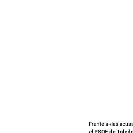
Frente a «las acus
el
PSOE de Toled