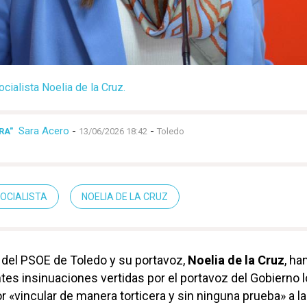
cialista Noelia de la Cruz.
Sara Acero
-
-
RA"
13/06/2026 18:42
Toledo
OCIALISTA
NOELIA DE LA CRUZ
 del PSOE de Toledo y su portavoz,
Noelia de la Cruz
, ha
ntes insinuaciones vertidas por el portavoz del Gobierno l
or «vincular de manera torticera y sin ninguna prueba» a la