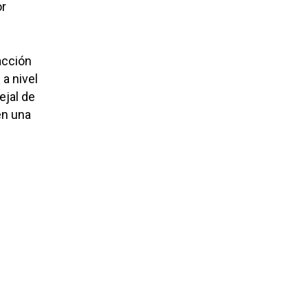
or
acción
a nivel
ejal de
en una