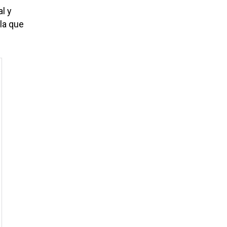
l y
la que