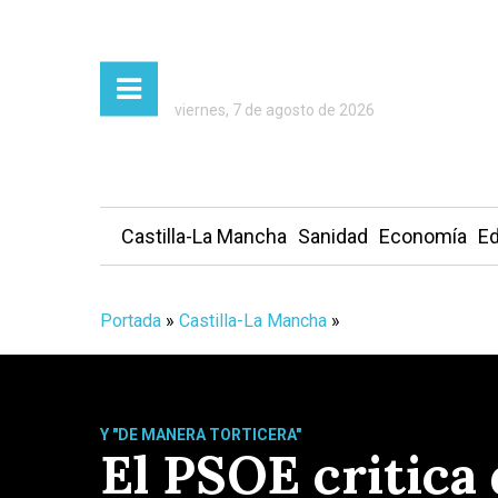
viernes, 7 de agosto de 2026
Castilla-La Mancha
Sanidad
Economía
Ed
Portada
»
Castilla-La Mancha
»
Y "DE MANERA TORTICERA"
El PSOE critica 