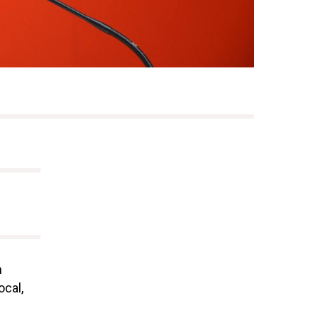
n
ocal,