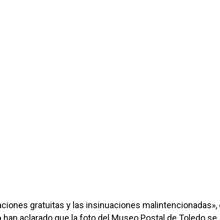
aciones gratuitas y las insinuaciones malintencionadas»,
o
han aclarado que la foto del Museo Postal de Toledo se