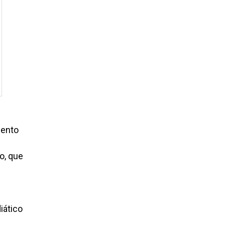
iento
o, que
iático