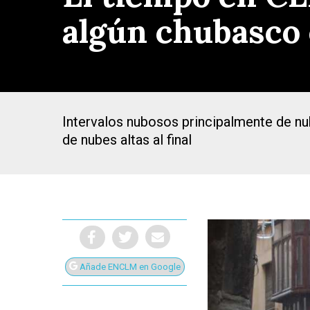
algún chubasco 
Intervalos nubosos principalmente de nu
de nubes altas al final
Presiona Intro para buscar o ESC para cerrar
Añade ENCLM en Google