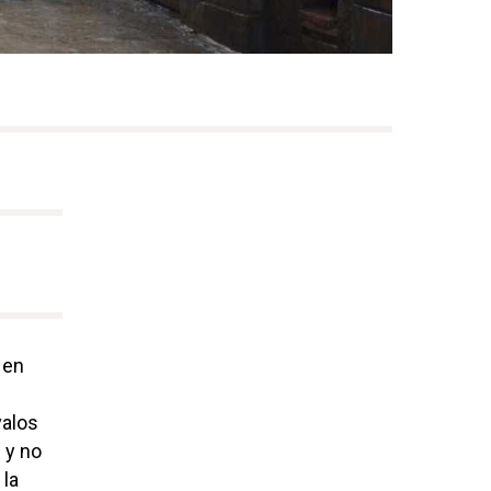
 en
valos
 y no
 la