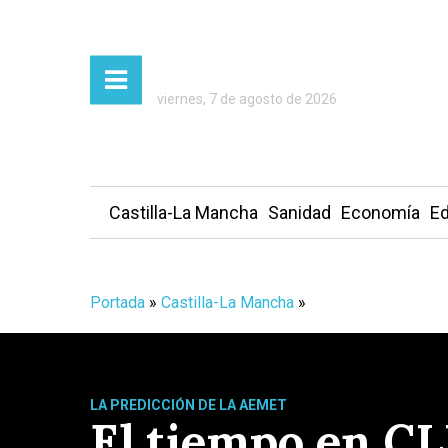
viernes, 7 de agosto de 2026
Castilla-La Mancha
Sanidad
Economía
Ed
Portada
»
Castilla-La Mancha
»
LA PREDICCIÓN DE LA AEMET
El tiempo en CLM