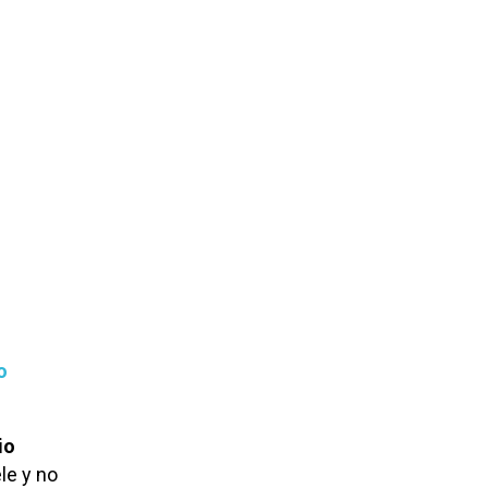
o
io
le y no