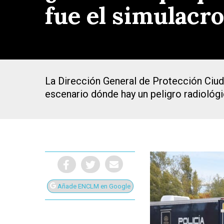
fue el simulacr
La Dirección General de Protección Ciu
escenario dónde hay un peligro radiológ
Añade ENCLM en Google
Presiona Intro para buscar o ESC para cerrar