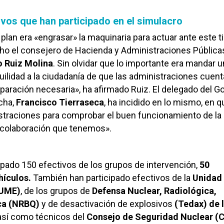
ivos que han participado en el simulacro
 plan era «engrasar» la maquinaria para actuar ante este t
cho el consejero de Hacienda y Administraciones Pública
o Ruiz Molina
. Sin olvidar que lo importante era mandar u
ilidad a la ciudadanía de que las administraciones cuen
eparación necesaria», ha afirmado Ruiz. El delegado del G
cha,
Francisco Tierraseca
, ha incidido en lo mismo, en q
istraciones para comprobar el buen funcionamiento de la
 colaboración que tenemos».
icipado 150 efectivos de los grupos de intervención,
50
ehículos.
También han participado efectivos de la
Unidad 
(UME)
, de los grupos de
Defensa Nuclear, Radiológica,
ica (NRBQ)
y de desactivación de explosivos
(Tedax) de 
 así como técnicos del
Consejo de Seguridad Nuclear (