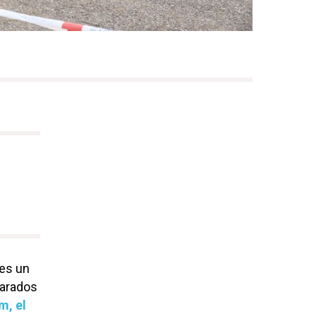
es un
parados
m, el