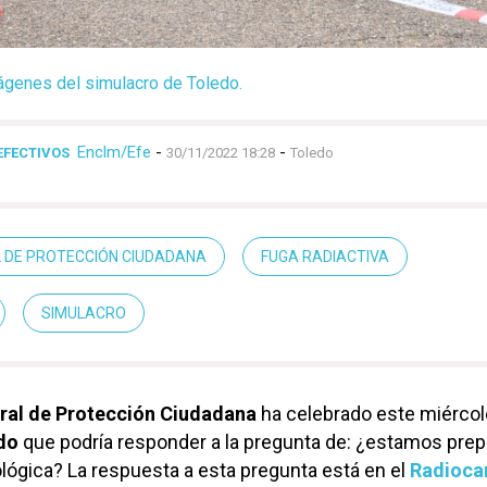
ágenes del simulacro de Toledo.
Enclm/Efe
-
-
 EFECTIVOS
30/11/2022 18:28
Toledo
L DE PROTECCIÓN CIUDADANA
FUGA RADIACTIVA
SIMULACRO
ral de Protección Ciudadana
ha celebrado este miércol
do
que podría responder a la pregunta de: ¿estamos pre
ológica? La respuesta a esta pregunta está en el
Radioca