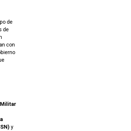
ipo de
s de
n
tan con
obierno
ue
Militar
la
CSN)
y