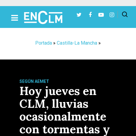
Presiona Intro para buscar o ESC para cerrar
Portada
»
Castilla-La Mancha
»
SEGÚN AEMET
Hoy jueves en
CLM, lluvias
ocasionalmente
con tormentas y