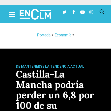
Presiona Intro para buscar o ESC para cerrar
Portada
»
Economía
»
DE MANTENERSE LA TENDENCIA ACTUAL
Castilla-La
Mancha podría
perder un 6,8 por
100 de su