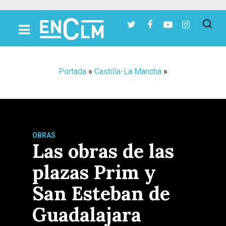
Presiona Intro para buscar o ESC para cerrar
Portada
»
Castilla-La Mancha
»
OBRAS
Las obras de las
plazas Prim y
San Esteban de
Guadalajara