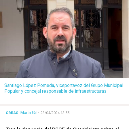
Santiago López Pomeda, viceportavoz del Grupo Municipal
Popular y concejal responsable de infraestructuras
María Gil
-
OBRAS
23/04/2024 13:55