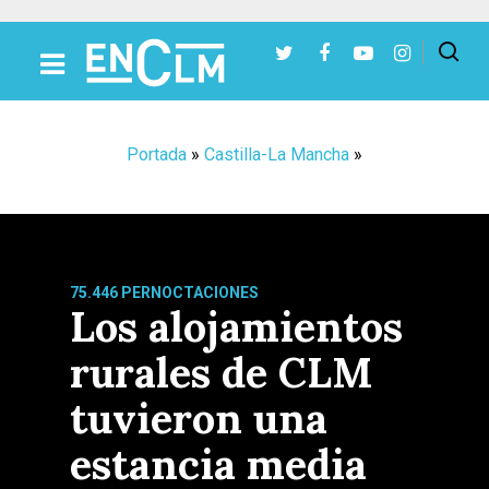
Presiona Intro para buscar o ESC para cerrar
Portada
»
Castilla-La Mancha
»
75.446 PERNOCTACIONES
Los alojamientos
rurales de CLM
tuvieron una
estancia media