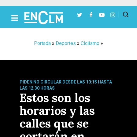
Presiona Intro para buscar o ESC para cerrar
Portada
»
Deportes
»
Ciclismo
»
PIDEN NO CIRCULAR DESDE LAS 10:15 HASTA
LAS 12:30 HORAS
Estos son los
horarios y las
calles que se
cortarán en