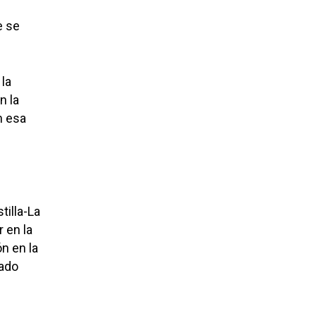
e se
la
n la
n esa
tilla-La
r en la
n en la
lado