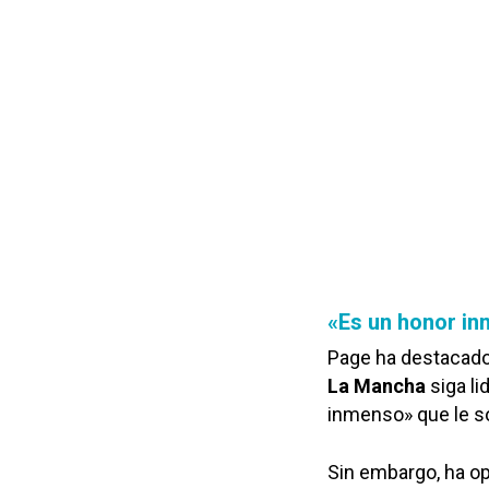
«Es un honor in
Page ha destacado
La Mancha
siga li
inmenso» que le so
Sin embargo, ha o