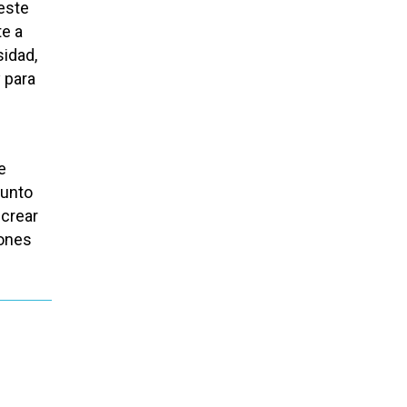
este
te a
sidad,
y para
e
junto
 crear
iones