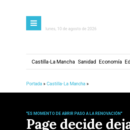
lunes, 10 de agosto de 2026
Castilla-La Mancha
Sanidad
Economía
Ed
Portada
»
Castilla-La Mancha
»
"ES MOMENTO DE ABRIR PASO A LA RENOVACIÓN"
Page decide dej