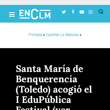
Presiona Intro para buscar o ESC para cerrar
Portada
»
Castilla-La Mancha
»
Santa María de
Benquerencia
(Toledo) acogió el
I EduPública
Festival (ver