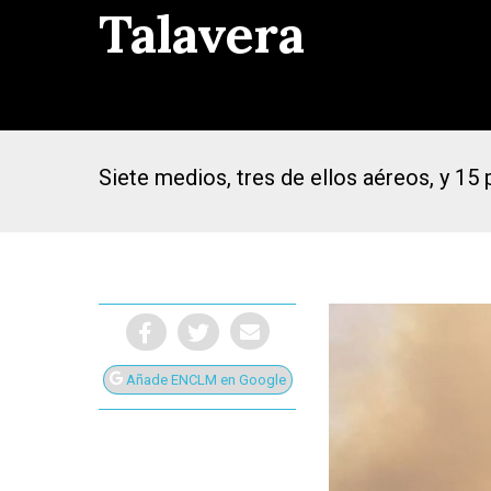
Talavera
Siete medios, tres de ellos aéreos, y 15 
Añade ENCLM en Google
Presiona Intro para buscar o ESC para cerrar