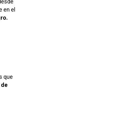
 desde
e en el
gro.
s que
s de