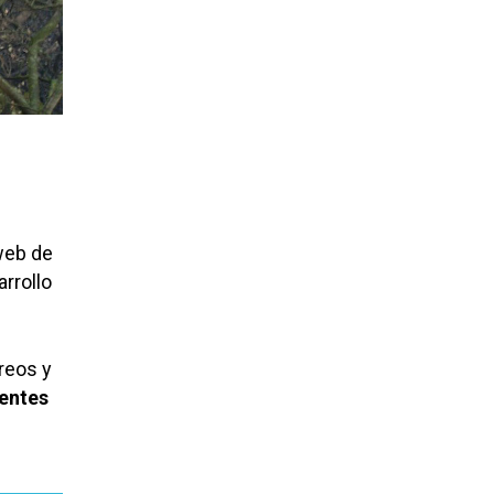
 web de
rrollo
reos y
entes