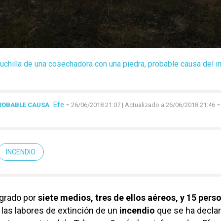
cuchilla de una cosechadora con una piedra, probable causa del i
Efe
-
ROBABLE CAUSA
26/06/2018 21:07
| Actualizado a 26/06/2018 21:46
INCENDIO
egrado por
siete medios, tres de ellos aéreos, y 15 pers
 las labores de extinción de un
incendio
que se ha decla