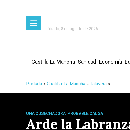
sábado, 8 de agosto de 2026
Castilla-La Mancha
Sanidad
Economía
Ed
Portada
»
Castilla-La Mancha
»
Talavera
»
UNA COSECHADORA, PROBABLE CAUSA
Arde la Labranza