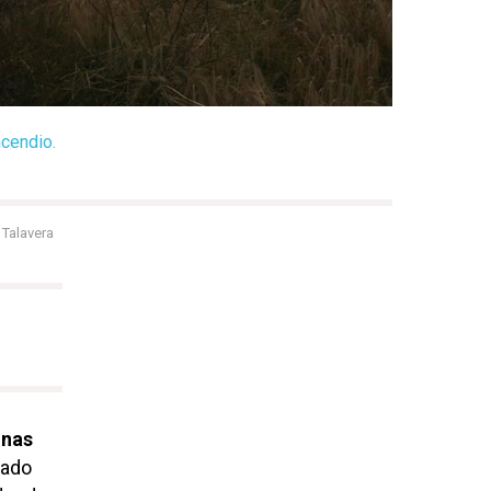
ncendio.
-
Talavera
onas
rado