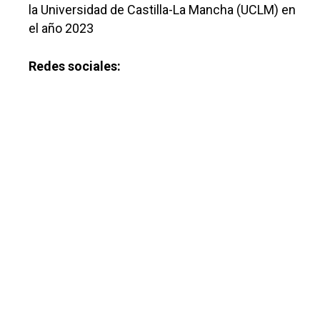
la Universidad de Castilla-La Mancha (UCLM) en
Sucesos
el año 2023
Medio Ambiente
Redes sociales:
Planeta Rural
Especiales
Política
Galerías