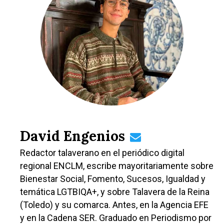
Castilla-La Manch
David Engenios
Toledo
Sanidad
Ciudad Real
Redactor talaverano en el periódico digital
Economía
regional ENCLM, escribe mayoritariamente sobre
Albacete
Educación
Bienestar Social, Fomento, Sucesos, Igualdad y
Cuenca
temática LGTBIQA+, y sobre Talavera de la Reina
Cultura
Guadalajara
(Toledo) y su comarca. Antes, en la Agencia EFE
Deportes
Talavera
y en la Cadena SER. Graduado en Periodismo por