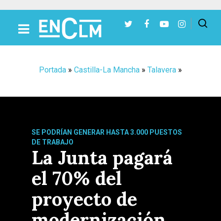
Presiona Intro para buscar o ESC para cerrar
Portada
»
Castilla-La Mancha
»
Talavera
»
SE PODRÍAN GENERAR HASTA 3.000 PUESTOS
DE TRABAJO
La Junta pagará
el 70% del
proyecto de
modernización