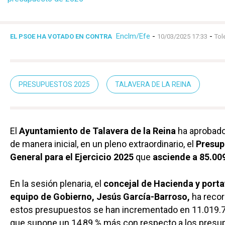
Enclm/Efe
-
-
EL PSOE HA VOTADO EN CONTRA
10/03/2025 17:33
Tol
PRESUPUESTOS 2025
TALAVERA DE LA REINA
El
Ayuntamiento de Talavera de la Reina
ha aprobado
de manera inicial, en un pleno extraordinario, el
Presup
General para el Ejercicio 2025
que
asciende a 85.00
En la sesión plenaria, el
concejal de Hacienda y porta
equipo de Gobierno, Jesús García-Barroso,
ha reco
estos presupuestos se han incrementado en 11.019.7
que supone un 14,89 % más con respecto a los presu