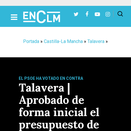
Presiona Intro para buscar o ESC para cerrar
Portada
»
Castilla-La Mancha
»
Talavera
»
EL PSOE HA VOTADO EN CONTRA
Talavera |
Aprobado de
forma inicial el
presupuesto de