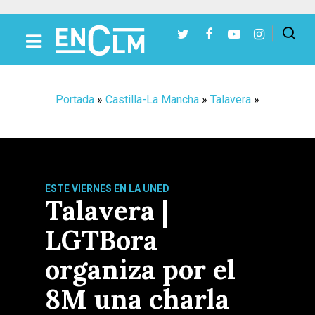
Presiona Intro para buscar o ESC para cerrar
Portada
»
Castilla-La Mancha
»
Talavera
»
ESTE VIERNES EN LA UNED
Talavera |
LGTBora
organiza por el
8M una charla