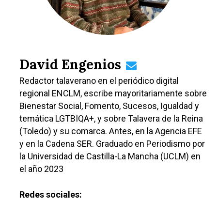
Guadalajara
Deportes
Talavera
Sucesos
Medio Ambiente
David Engenios
Planeta Rural
Redactor talaverano en el periódico digital
regional ENCLM, escribe mayoritariamente sobre
Especiales
Bienestar Social, Fomento, Sucesos, Igualdad y
Política
temática LGTBIQA+, y sobre Talavera de la Reina
(Toledo) y su comarca. Antes, en la Agencia EFE
Galerías
y en la Cadena SER. Graduado en Periodismo por
la Universidad de Castilla-La Mancha (UCLM) en
el año 2023
Redes sociales: