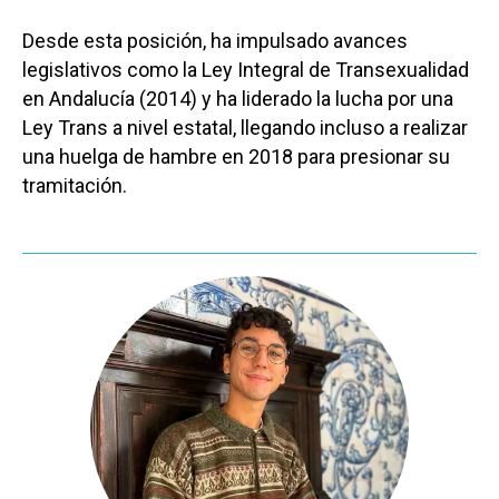
Desde esta posición, ha impulsado avances
legislativos como la Ley Integral de Transexualidad
en Andalucía (2014) y ha liderado la lucha por una
Ley Trans a nivel estatal, llegando incluso a realizar
una huelga de hambre en 2018 para presionar su
tramitación.
Castilla-La Manch
Toledo
Sanidad
Ciudad Real
Economía
Albacete
Educación
Cuenca
Cultura